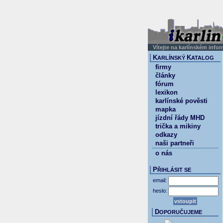
Vítejte na karlínském info
K
K
ARLÍNSKÝ
ATALOG
firmy
články
fórum
lexikon
karlínské pověsti
mapka
jízdní řády MHD
trička a mikiny
odkazy
naši partneři
o nás
P
ŘIHLÁSIT SE
email:
heslo:
D
OPORUČUJEME