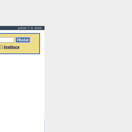
pátek 7. 8. 2026
í
|
Instituce