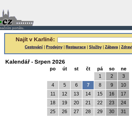
rmačním portálu.
Najít v Karlíně:
Cestování
|
Prodejny
|
Restaurace
|
Služby
|
Zábava
|
Zdrav
Kalendář - Srpen 2026
po
út
st
čt
pá
so
ne
1
2
3
4
5
6
7
8
9
10
11
12
13
14
15
16
17
18
19
20
21
22
23
24
25
26
27
28
29
30
31