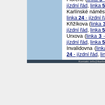
jízdní řád
,
linka
5
Karlínské náměst
linka
24
- jízdní 
Křižíkova (
linka
jízdní řád
,
linka
5
Urxova (
linka
3
-
jízdní řád
,
linka
5
Invalidovna (
lin
24
- jízdní řád
,
l
Kontakt:
info@ikarlin