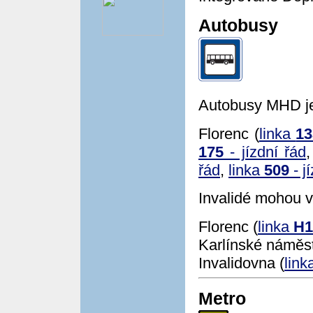
Autobusy
Autobusy MHD je
Florenc (
linka
13
175
- jízdní řád
řád
,
linka
509
- j
Invalidé mohou vy
Florenc (
linka
H1
Karlínské náměst
Invalidovna (
link
Metro