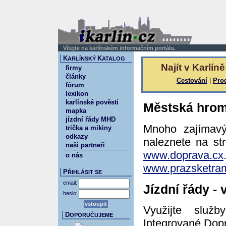
Vítejte na karlínském informačním portálu.
K
K
ARLÍNSKÝ
ATALOG
Najít v Karlíně
firmy
články
Cestování
|
Pro
fórum
lexikon
karlínské pověsti
Městská hrom
mapka
jízdní řády MHD
Mnoho zajímavý
trička a mikiny
odkazy
naleznete na s
naši partneři
www.doprava.cx
o nás
www.prazsketram
P
ŘIHLÁSIT SE
email:
Jízdní řády - 
heslo:
Využijte služ
D
OPORUČUJEME
Integrované Dop