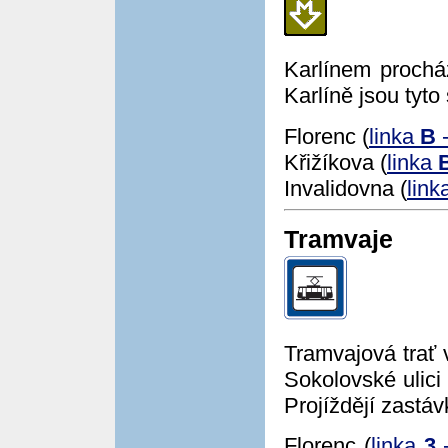
Karlínem proch
Karlíně jsou tyto
Florenc (
linka
B
-
Křižíkova (
linka
Invalidovna (
link
Tramvaje
Tramvajová trať 
Sokolovské ulici 
Projíždějí zastáv
Florenc (
linka
3
-