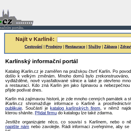
rmačním portálu.
Najít v Karlíně:
Cestování
|
Prodejny
|
Restaurace
|
Služby
|
Zábava
|
Zdrav
Karlínský informační portál
Katalog iKarlin.cz je zaměřen na pražskou čtvrť Karlín. Po povo
došlo k velkým změnám. Mnoho domů bylo zrekonstruováno, 
vydlážděné, nově vyasfaltované silnice a také je otevřeno m
a restaurací. Kdo zná Karlín jen jako špinavou a nebezpečnou 
přijde podívat dnes.
Karlín má zajímavou historii, je zde mnoho cenných památek a stál
iKarlin.cz shromažďuje informace o Karlíně a prostřednictv
publikuje
. Součástí je
katalog karlínských firem
, v němž najde
kterou sháníte.
Přidat firmu
do katalogu lze také zdarma.
Jestliže organizujete něco, co souvisí s Karlínem, nebo o 
napište nám
nebo zavolejte. Rádi informaci zveřejníme, aby se 