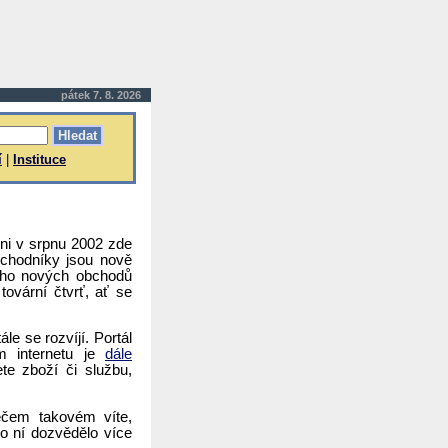
pátek 7. 8. 2026
í
|
Instituce
dni v srpnu 2002 zde
chodníky jsou nově
noho nových obchodů
tovární čtvrť, ať se
e se rozvíjí. Portál
ím internetu je
dále
te zboží či službu,
něčem takovém víte,
o ní dozvědělo více