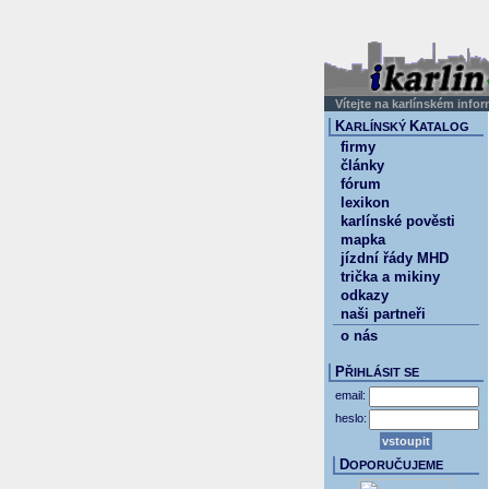
Vítejte na karlínském info
K
K
ARLÍNSKÝ
ATALOG
firmy
články
fórum
lexikon
karlínské pověsti
mapka
jízdní řády MHD
trička a mikiny
odkazy
naši partneři
o nás
P
ŘIHLÁSIT SE
email:
heslo:
D
OPORUČUJEME