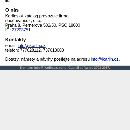
lidí.
O nás
Karlínský katalog provozuje firma:
doučování.cz, s.r.o.
Praha 8, Pernerova 502/50, PSČ 18600
IČ:
27203751
Kontakty
email:
info@ikarlin.cz
telefon: 777028112, 737613083
Dotazy, náměty a návrhy posílejte na adresu
info@ikarlin.cz
.
Kontakt:
info@ikarlin.cz
,
script
Castell software 2003-2017.