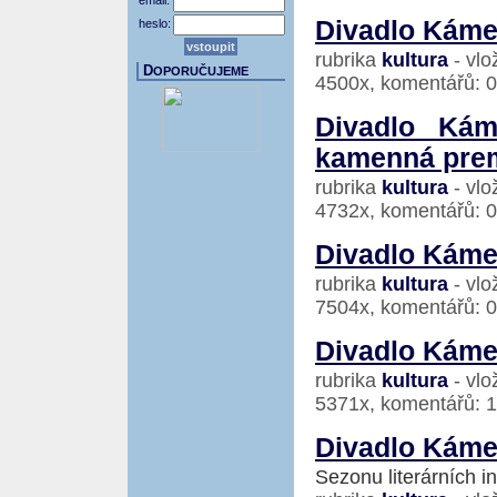
email:
Divadlo Kám
heslo:
rubrika
kultura
- vlo
D
OPORUČUJEME
4500x, komentářů: 0
Divadlo Kám
kamenná prem
rubrika
kultura
- vlo
4732x, komentářů: 0
Divadlo Káme
rubrika
kultura
- vlo
7504x, komentářů: 0
Divadlo Káme
rubrika
kultura
- vlo
5371x, komentářů: 
Divadlo Kámen
Sezonu literárních i