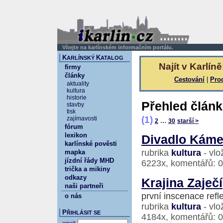
Vítejte na karlínském informačním portálu.
K
K
ARLÍNSKÝ
ATALOG
Najít v Karlíně
firmy
články
Cestování
|
Pro
aktuality
kultura
historie
Přehled člán
stavby
tisk
(1)
zajímavosti
...
2
30
starší >
fórum
lexikon
Divadlo Kámen
karlínské pověsti
rubrika
kultura
- vlo
mapka
jízdní řády MHD
6223x, komentářů: 0
trička a mikiny
odkazy
Krajina Zaječí
naši partneři
první inscenace refl
o nás
rubrika
kultura
- vlo
P
ŘIHLÁSIT SE
4184x, komentářů: 0