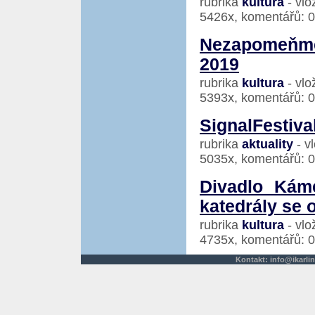
rubrika
kultura
- vlo
5426x, komentářů: 0
Nezapomeňm
2019
rubrika
kultura
- vlo
5393x, komentářů: 0
SignalFestiva
rubrika
aktuality
- v
5035x, komentářů: 0
Divadlo Kám
katedrály se 
rubrika
kultura
- vlo
4735x, komentářů: 0
Kontakt:
info@ikarlin