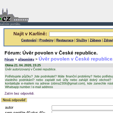
rmačním portálu.
Najít v Karlíně:
Cestování
|
Prodejny
|
Restaurace
|
Služby
|
Zábava
|
Zdrav
Fórum: Úvěr povolen v České republice.
Úvěr povolen v České republice
>
>
Fórum
připomínky
Obina 21. 04. 2020, 15:25
Úvěr autorizovaný v České republice.
Potřebujete půjčku? Jste podnikatel? Máte finanční problémy? Nebo potřebu
vlastního podnikání? nebo zaplatit své účty nebo zahájit dobrý obchod?
kontaktujte e-mailem na adrese (obina2306@gmail.com), kde zanechte násle
Whatsapp number / e-mail address
Zatím bez odpovědi.
Nová odpověď
autor
sem napište 40 plus 40=