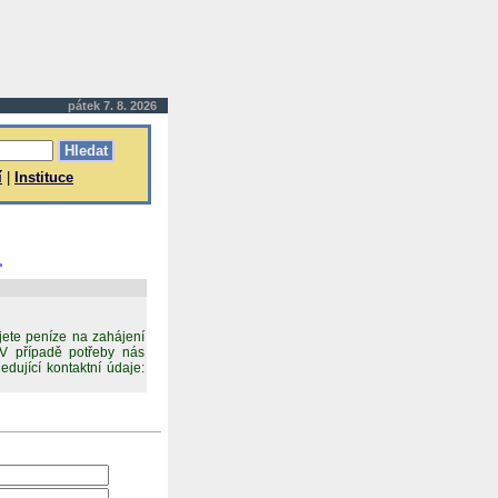
pátek 7. 8. 2026
í
|
Instituce
.
jete peníze na zahájení
 V případě potřeby nás
dující kontaktní údaje: