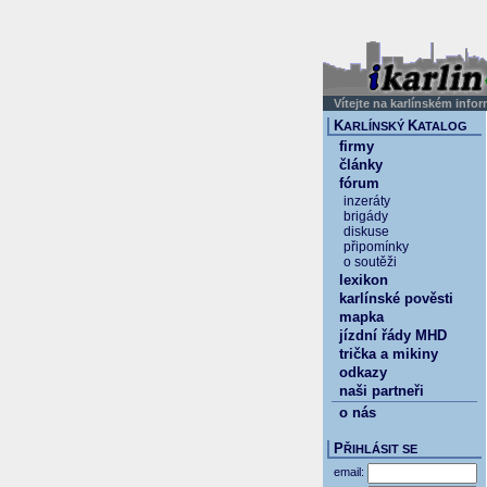
Vítejte na karlínském info
K
K
ARLÍNSKÝ
ATALOG
firmy
články
fórum
inzeráty
brigády
diskuse
připomínky
o soutěži
lexikon
karlínské pověsti
mapka
jízdní řády MHD
trička a mikiny
odkazy
naši partneři
o nás
P
ŘIHLÁSIT SE
email: