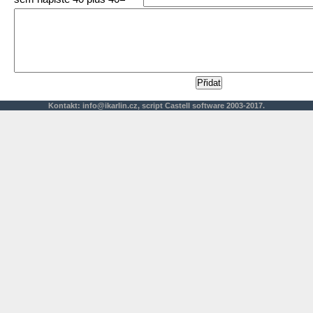
Kontakt:
info@ikarlin.cz
,
script
Castell software 2003-2017.