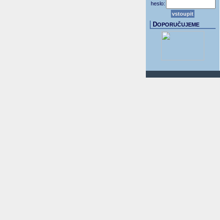
heslo:
D
OPORUČUJEME