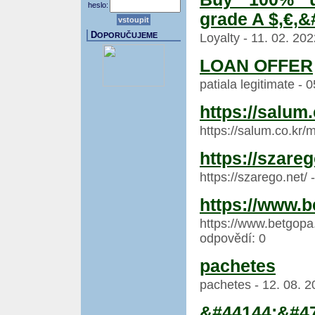
heslo:
grade A $,€,&
D
OPORUČUJEME
Loyalty - 11. 02. 20
LOAN OFFER
patiala legitimate - 
https://salum.
https://salum.co.kr/m
https://szareg
https://szarego.net/
https://www.
https://www.betgopa
odpovědí: 0
pachetes
pachetes - 12. 08. 2
&#44144;&#4