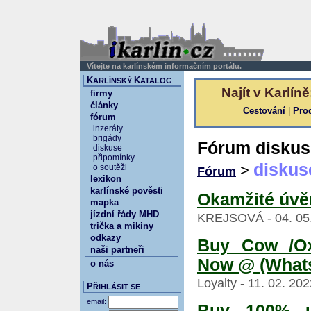
Vítejte na karlínském informačním portálu.
K
K
ARLÍNSKÝ
ATALOG
Najít v Karlíně
firmy
články
Cestování
|
Pro
fórum
inzeráty
brigády
Fórum diskus
diskuse
připomínky
diskus
>
o soutěži
Fórum
lexikon
karlínské pověsti
Okamžité úvěr
mapka
jízdní řády MHD
KREJSOVÁ - 04. 05. 
trička a mikiny
odkazy
Buy Cow /Ox
naši partneři
Now @ (What
o nás
Loyalty - 11. 02. 20
P
ŘIHLÁSIT SE
email:
Buy 100% un