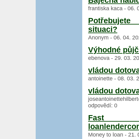
Báječná nabí
frantiska kaca - 06.
Potřebujete
situaci?
Anonym - 06. 04. 20
Výhodné půjč
ebenova - 29. 03. 20
vládou dotov
antoinette - 08. 03.
vládou dotov
joseantoinettehilber
odpovědí: 0
Fast 
loanlenderc
Money to loan - 21. 