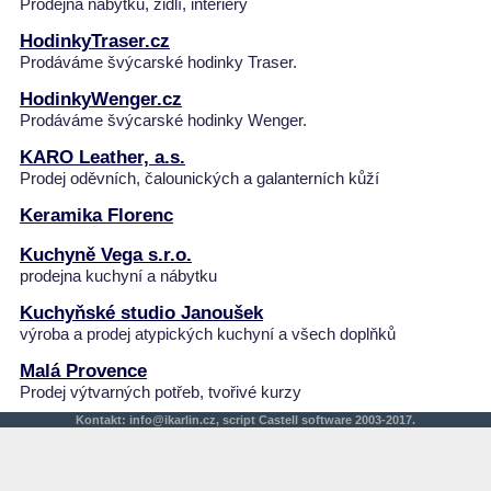
Prodejna nábytku, židlí, interiéry
HodinkyTraser.cz
Prodáváme švýcarské hodinky Traser.
HodinkyWenger.cz
Prodáváme švýcarské hodinky Wenger.
KARO Leather, a.s.
Prodej oděvních, čalounických a galanterních kůží
Keramika Florenc
Kuchyně Vega s.r.o.
prodejna kuchyní a nábytku
Kuchyňské studio Janoušek
výroba a prodej atypických kuchyní a všech doplňků
Malá Provence
Prodej výtvarných potřeb, tvořivé kurzy
Kontakt:
info@ikarlin.cz
,
script
Castell software 2003-2017.