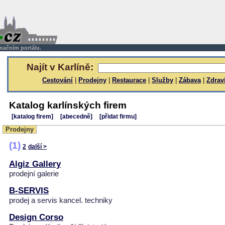
rmačním portálu.
Najít v Karlíně:
Cestování
|
Prodejny
|
Restaurace
|
Služby
|
Zábava
|
Zdrav
Katalog karlínských firem
[katalog firem]
[abecedně]
[přidat firmu]
Prodejny
(1)
2
další >
Algiz Gallery
prodejní galerie
B-SERVIS
prodej a servis kancel. techniky
Design Corso