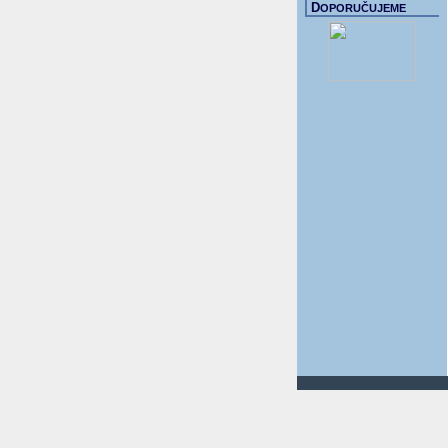
D
OPORUČUJEME