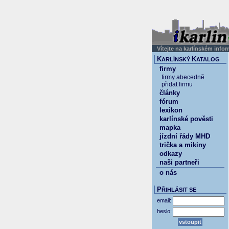
Vítejte na karlínském info
K
K
ARLÍNSKÝ
ATALOG
firmy
firmy abecedně
přidat firmu
články
fórum
lexikon
karlínské pověsti
mapka
jízdní řády MHD
trička a mikiny
odkazy
naši partneři
o nás
P
ŘIHLÁSIT SE
email:
heslo: