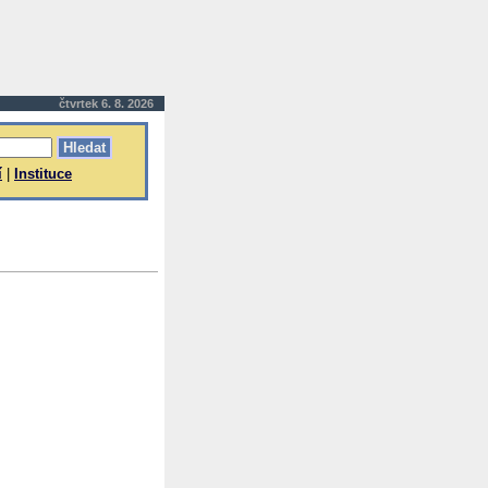
čtvrtek 6. 8. 2026
í
|
Instituce