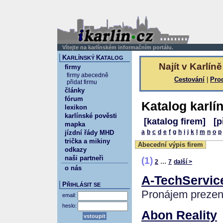
Vítejte na karlínském informačním portálu.
K
K
ARLÍNSKÝ
ATALOG
Najít v Karlíně
firmy
firmy abecedně
Cestování
|
Pro
přidat firmu
články
fórum
Katalog karlí
lexikon
karlínské pověsti
[katalog firem]
[p
mapka
a
b
c
d
e
f
g
h
i
j
k
l
m
n
o
p
jízdní řády MHD
trička a mikiny
Abecední výpis firem
odkazy
naši partneři
(1)
...
2
7
další >
o nás
A-TechServic
P
ŘIHLÁSIT SE
Pronájem prezent
email:
heslo:
Abon Reality