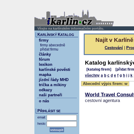
Vítejte na karlínském informačním portálu.
K
K
ARLÍNSKÝ
ATALOG
Najít v Karlíně
firmy
firmy abecedně
Cestování
|
Pro
přidat firmu
články
fórum
Katalog karlínský
lexikon
karlínské pověsti
[katalog firem]
[přidat fir
mapka
všechny
a
b
c
d
e
f
g
h
i
j
k
jízdní řády MHD
Abecední výpis firem: w
trička a mikiny
odkazy
World Travel Consult
naši partneři
cestovní agentura
o nás
P
ŘIHLÁSIT SE
email:
heslo: