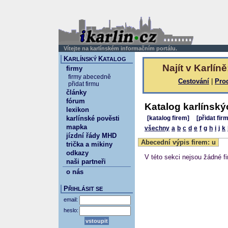
Vítejte na karlínském informačním portálu.
K
K
ARLÍNSKÝ
ATALOG
Najít v Karlíně
firmy
firmy abecedně
Cestování
|
Pro
přidat firmu
články
fórum
Katalog karlínský
lexikon
karlínské pověsti
[katalog firem]
[přidat fir
mapka
všechny
a
b
c
d
e
f
g
h
i
j
k
jízdní řády MHD
Abecední výpis firem: u
trička a mikiny
odkazy
V této sekci nejsou žádné fi
naši partneři
o nás
P
ŘIHLÁSIT SE
email:
heslo: