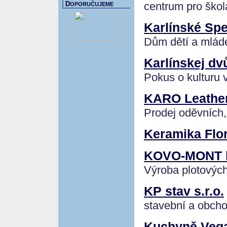
centrum pro škol
D
OPORUČUJEME
Karlínské Sp
Dům dětí a mláde
Karlínskej dv
Pokus o kulturu 
KARO Leather,
Prodej oděvních,
Keramika Flo
KOVO-MONT ko
Výroba plotovýc
KP stav s.r.o.
stavební a obcho
Kuchyně Vega 