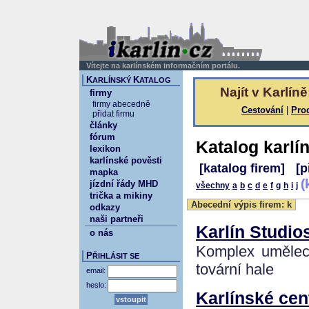
Vítejte na karlínském informačním portálu.
K
K
ARLÍNSKÝ
ATALOG
Najít v Karlíně
firmy
firmy abecedně
Cestování
|
Pro
přidat firmu
články
fórum
Katalog karlí
lexikon
karlínské pověsti
[katalog firem]
[p
mapka
(
jízdní řády MHD
všechny
a
b
c
d
e
f
g
h
i
j
trička a mikiny
Abecední výpis firem: k
odkazy
naši partneři
Karlín Studio
o nás
Komplex uměleck
P
ŘIHLÁSIT SE
tovární hale
email:
heslo:
Karlínské cen