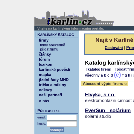
Vítejte na karlínském informačním portálu.
K
K
ARLÍNSKÝ
ATALOG
Najít v Karlíně
firmy
firmy abecedně
Cestování
|
Pro
přidat firmu
články
fórum
Katalog karlínský
lexikon
karlínské pověsti
[katalog firem]
[přidat fir
(e)
mapka
všechny
a
b
c
d
f
g
h
i
jízdní řády MHD
Abecední výpis firem: e
trička a mikiny
odkazy
Elvyka, s.r.o.
naši partneři
elektromontážní činnost
o nás
EverSun - solárium
P
ŘIHLÁSIT SE
solární studio
email:
heslo: