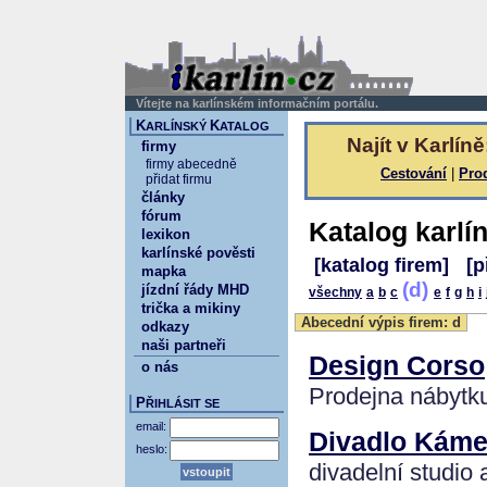
Vítejte na karlínském informačním portálu.
K
K
ARLÍNSKÝ
ATALOG
Najít v Karlíně
firmy
firmy abecedně
Cestování
|
Pro
přidat firmu
články
fórum
Katalog karlí
lexikon
karlínské pověsti
[katalog firem]
[p
mapka
(d)
jízdní řády MHD
všechny
a
b
c
e
f
g
h
i
trička a mikiny
Abecední výpis firem: d
odkazy
naši partneři
Design Corso
o nás
Prodejna nábytku, 
P
ŘIHLÁSIT SE
email:
Divadlo Kám
heslo:
divadelní studio 