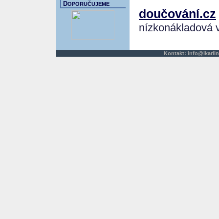
D
OPORUČUJEME
doučování.cz
nízkonákladová 
Kontakt:
info@ikarlin