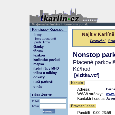
Vítejte na karlínském informačním portálu.
K
K
ARLÍNSKÝ
ATALOG
Najít v Karlíně
firmy
firmy abecedně
Cestování
|
Pro
přidat firmu
články
fórum
Nonstop park
lexikon
karlínské pověsti
Placené parkovišt
mapka
Kč/hod
jízdní řády MHD
trička a mikiny
[vizitka.vcf]
odkazy
naši partneři
Kontakt
o nás
Adresa:
Perne
WWW stránky:
www.
P
ŘIHLÁSIT SE
Kontaktní osoba:
Jarom
email:
Provozní doba
heslo:
Pondělí
0:00-23:59