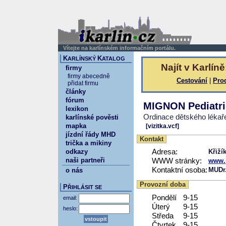
Vítejte na karlínském informačním portálu.
K
K
ARLÍNSKÝ
ATALOG
Najít v Karlíně
firmy
firmy abecedně
Cestování
|
Pro
přidat firmu
články
fórum
MIGNON Pediatri
lexikon
Ordinace dětského lékař
karlínské pověsti
mapka
[vizitka.vcf]
jízdní řády MHD
Kontakt
trička a mikiny
odkazy
Adresa:
Křiží
naši partneři
WWW stránky:
www.p
Kontaktní osoba:
MUDr.
o nás
Provozní doba
P
ŘIHLÁSIT SE
Pondělí
9-15
email:
Úterý
9-15
heslo:
Středa
9-15
Čtvrtek
9-15