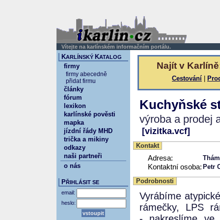
Vítejte na karlínském informačním portálu.
K
K
ARLÍNSKÝ
ATALOG
Najít v Karlíně
firmy
firmy abecedně
Cestování
|
Pro
přidat firmu
články
fórum
Kuchyňské s
lexikon
karlínské pověsti
výroba a prodej 
mapka
[vizitka.vcf]
jízdní řády MHD
trička a mikiny
Kontakt
odkazy
naši partneři
Adresa:
Thám
o nás
Kontaktní osoba:
Petr 
Podrobnosti
P
ŘIHLÁSIT SE
email:
Vyrábíme atypické
heslo:
rámečky, LPS rá
- nakreslíme ve