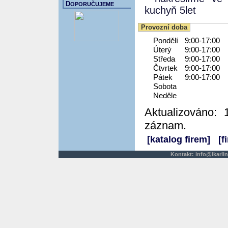
D
OPORUČUJEME
kuchyň 5let
Provozní doba
Pondělí
9:00-17:00
Úterý
9:00-17:00
Středa
9:00-17:00
Čtvrtek
9:00-17:00
Pátek
9:00-17:00
Sobota
Neděle
Aktualizováno: 
záznam.
[katalog firem]
[f
Kontakt:
info@ikarlin