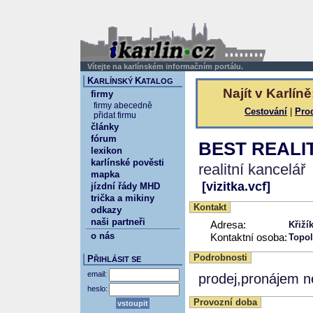
Vítejte na karlínském informačním portálu.
K
K
ARLÍNSKÝ
ATALOG
Najít v Karlíně
firmy
firmy abecedně
Cestování
|
Pro
přidat firmu
články
fórum
BEST REALI
lexikon
karlínské pověsti
realitní kancelář
mapka
[vizitka.vcf]
jízdní řády MHD
trička a mikiny
Kontakt
odkazy
naši partneři
Adresa:
Křiží
o nás
Kontaktní osoba:
Topo
Podrobnosti
P
ŘIHLÁSIT SE
email:
prodej,pronájem n
heslo:
Provozní doba