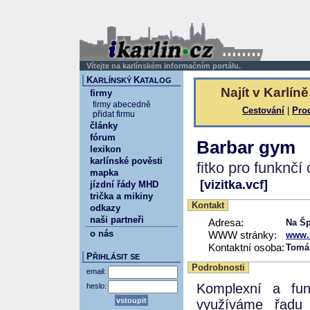
Vítejte na karlínském informačním portálu.
K
K
ARLÍNSKÝ
ATALOG
Najít v Karlíně
firmy
firmy abecedně
Cestování
|
Pro
přidat firmu
články
fórum
Barbar gym
lexikon
karlínské pověsti
fitko pro funknčí 
mapka
[vizitka.vcf]
jízdní řády MHD
trička a mikiny
Kontakt
odkazy
naši partneři
Adresa:
Na Šp
o nás
WWW stránky:
www.
Kontaktní osoba:
Tomá
P
ŘIHLÁSIT SE
Podrobnosti
email:
Komplexní a funk
heslo:
využíváme řadu p