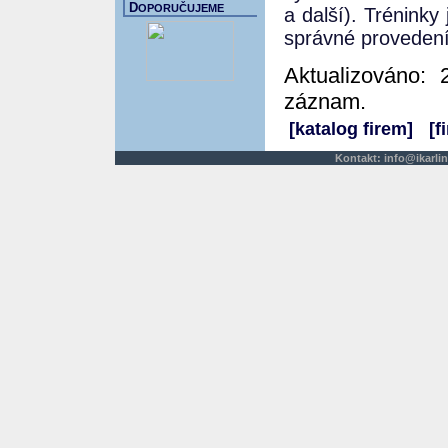
D
OPORUČUJEME
a další). Trénink
správné provedení
Aktualizováno: 
záznam.
[katalog firem]
[f
Kontakt:
info@ikarlin