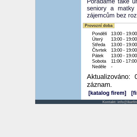
Pořádáme také um
seniory a matky 
zájemcům bez rozd
Provozní doba
Pondělí
13:00 - 19:00
Úterý
13:00 - 19:00
Středa
13:00 - 19:00
Čtvrtek
13:00 - 19:00
Pátek
13:00 - 19:00
Sobota
11:00 - 17:00
Neděle
-
Aktualizováno: 
záznam.
[katalog firem]
[f
Kontakt:
info@ikarlin