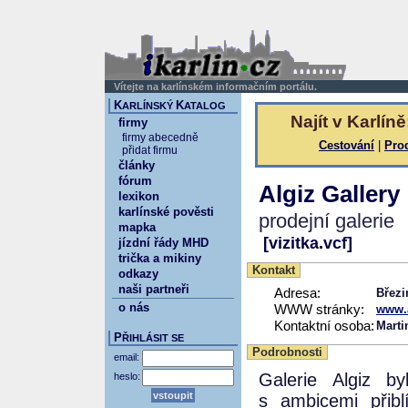
Vítejte na karlínském informačním portálu.
K
K
ARLÍNSKÝ
ATALOG
Najít v Karlíně
firmy
firmy abecedně
Cestování
|
Pro
přidat firmu
články
fórum
Algiz Gallery
lexikon
karlínské pověsti
prodejní galerie
mapka
[vizitka.vcf]
jízdní řády MHD
trička a mikiny
Kontakt
odkazy
naši partneři
Adresa:
Březi
o nás
WWW stránky:
www.a
Kontaktní osoba:
Marti
P
ŘIHLÁSIT SE
Podrobnosti
email:
Galerie Algiz b
heslo:
s ambicemi přiblí