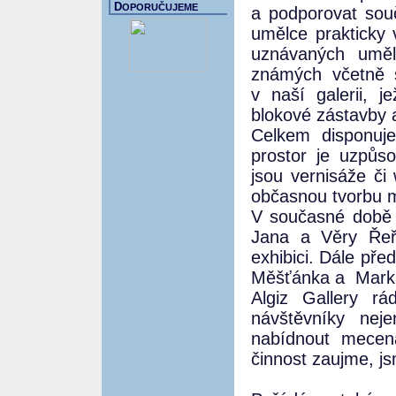
D
OPORUČUJEME
a podporovat souč
umělce prakticky 
uznávaných uměl
známých včetně s
v naší galerii, 
blokové zástavby a 
Celkem disponuje
prostor je uzpůs
jsou vernisáže či
občasnou tvorbu m
V současné době m
Jana a Věry Řeři
exhibici. Dále př
Měšťánka a Marka 
Algiz Gallery rá
návštěvníky nej
nabídnout mece
činnost zaujme, js