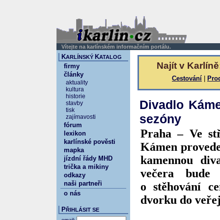
Vítejte na karlínském informačním portálu.
K
K
ARLÍNSKÝ
ATALOG
Najít v Karlíně
firmy
články
Cestování
|
Pro
aktuality
kultura
historie
Divadlo Káme
stavby
tisk
sezóny
zajímavosti
fórum
Praha – Ve stř
lexikon
karlínské pověsti
Kámen proveden
mapka
kamennou diva
jízdní řády MHD
trička a mikiny
večera bude 
odkazy
naši partneři
o stěhování ce
o nás
dvorku do veřej
P
ŘIHLÁSIT SE