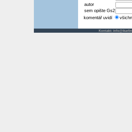
autor
sem opište Gs2
komentář uvidí
všich
Kontakt:
info@ikarlin