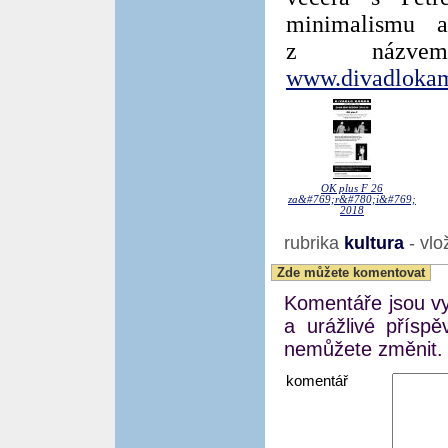
minimalismu 
z názve
www.divadlokam
OK plus F 26
za&#769;r&#780;i&#769;
2018
rubrika
kultura
- vlo
Zde můžete komentovat
Komentáře jsou vyj
a urážlivé přísp
nemůžete změnit.
komentář