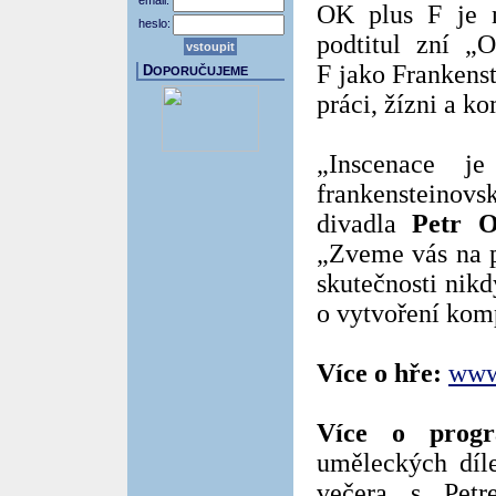
email:
OK plus F je n
heslo:
podtitul zní „
F jako Frankens
D
OPORUČUJEME
práci, žízni a ko
„Inscenace j
frankensteinovs
divadla
Petr 
„Zveme vás na 
skutečnosti nik
o vytvoření kom
Více o hře:
www
Více o progr
uměleckých díle
večera s Petr