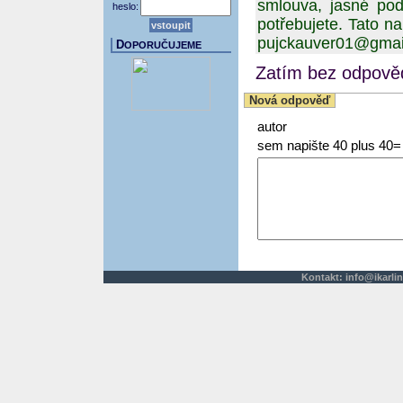
smlouva, jasné pod
heslo:
potřebujete. Tato na
pujckauver01@gmai
D
OPORUČUJEME
Zatím bez odpověd
Nová odpověď
autor
sem napište 40 plus 40=
Kontakt:
info@ikarlin