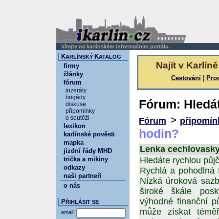
Vítejte na karlínském informačním portálu.
K
K
ARLÍNSKÝ
ATALOG
Najít v Karlíně
firmy
články
Cestování
|
Pro
fórum
inzeráty
brigády
Fórum: Hledát
diskuse
připomínky
>
o soutěži
Fórum
připomín
lexikon
hodin?
karlínské pověsti
mapka
Lenka cechlovasky 
jízdní řády MHD
trička a mikiny
Hledáte rychlou půj
odkazy
Rychlá a pohodlná f
naši partneři
Nízká úroková sazba
o nás
široké škále pos
výhodné finanční p
P
ŘIHLÁSIT SE
může získat témě
email: