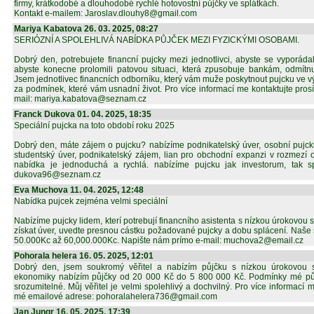
firmy, krátkodobé a dlouhodobé rychlé hotovostní půjčky ve splátkách.
Kontakt e-mailem: Jaroslav.dlouhy8@gmail.com
Mariya Kabatova 26. 03. 2025, 08:27
SERIÓZNÍ A SPOLEHLIVÁ NABÍDKA PŮJČEK MEZI FYZICKÝMI OSOBAMI.
Dobrý den, potrebujete financní pujcky mezi jednotlivci, abyste se vyporádal
abyste konecne prolomili patovou situaci, která zpusobuje bankám, odmítnu
Jsem jednotlivec financních odborníku, který vám muže poskytnout pujcku ve výš
za podmínek, které vám usnadní život. Pro více informací me kontaktujte prosí
mail: mariya.kabatova@seznam.cz
Franck Dukova 01. 04. 2025, 18:35
Speciální pujcka na toto období roku 2025
Dobrý den, máte zájem o pujcku? nabízíme podnikatelský úver, osobní pujcku
studentský úver, podnikatelský zájem, lian pro obchodní expanzi v rozmezí o
nabídka je jednoduchá a rychlá. nabízíme pujcku jak investorum, tak s
dukova96@seznam.cz
Eva Muchova 11. 04. 2025, 12:48
Nabídka pujcek zejména velmi speciální
Nabízíme pujcky lidem, kterí potrebují financního asistenta s nízkou úrokovou 
získat úver, uvedte presnou cástku požadované pujcky a dobu splácení. Naše 
50.000Kc až 60,000.000Kc. Napište nám prímo e-mail: muchova2@email.cz
Pohorala helera 16. 05. 2025, 12:01
Dobrý den, jsem soukromý věřitel a nabízím půjčku s nízkou úrokovou 
ekonomiky nabízím půjčky od 20 000 Kč do 5 800 000 Kč. Podmínky mé půj
srozumitelné. Můj věřitel je velmi spolehlivý a dochvilný. Pro více informací 
mé emailové adrese: pohoralahelera736@gmail.com
Jan Jungr 16. 05. 2025, 17:39