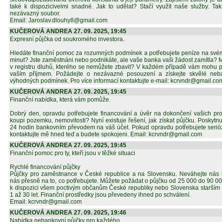
také k dispozicivelmi snadné. Jak to udělat? Stačí využít naše služby. Ta
nezávazný soubor.
Email: Jaroslav.dlouhy8@gmail.com
KUČEROVÁ ANDREA 27. 09. 2025, 19:45
Expresní půjčka od soukromého investora.
Hledáte finanční pomoc za rozumných podmínek a potřebujete peníze na své
minut? Jste zaměstnáni nebo podnikáte, ale vaše banka vaši žádost zamítla?
v registru dluhů, kterého se nemůžete zbavit? V každém případě vám mohu půjč
vaším příjmem. Požádejte o nezávazné posouzení a získejte skvělé neba
výhodných podmínek. Pro více informací kontaktujte e-mail: kcrvndr@gmail.co
KUČEROVÁ ANDREA 27. 09. 2025, 19:45
Finanční nabídka, která vám pomůže.
Dobrý den, opravdu potřebujete financování a úvěr na dokončení vašich pro
koupi pozemku, nemovitosti? Nyní existuje řešení, jak získat půjčku. Poskyt
24 hodin bankovním převodem na váš účet. Pokud opravdu potřebujete serió
kontaktujte mě hned teď a budete spokojeni. Email: kcrvndr@gmail.com
KUČEROVÁ ANDREA 27. 09. 2025, 19:45
Finanční pomoc pro ty, kteří jsou v těžké situaci
Rychlé financování půjčky
Půjčky pro zaměstnance v České republice a na Slovensku. Neváhejte nás k
nás přesně na to, co potřebujete. Můžete požádat o půjčku od 25 000 do 90 00
k dispozici všem poctivým občanům České republiky nebo Slovenska starším 1
1 až 30 let. Finanční prostředky jsou převedeny ihned po schválení.
Email: kcrvndr@gmail.com
KUČEROVÁ ANDREA 27. 09. 2025, 19:46
Nabídka nebankovní půjčky pro každého