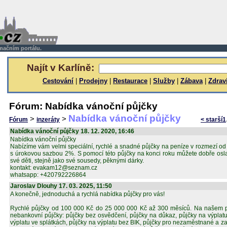
rmačním portálu.
Najít v Karlíně:
Cestování
|
Prodejny
|
Restaurace
|
Služby
|
Zábava
|
Zdrav
Fórum: Nabídka vánoční půjčky
Nabídka vánoční půjčky
>
>
Fórum
inzeráty
< starší
1
Nabídka vánoční půjčky 18. 12. 2020, 16:46
Nabídka vánoční půjčky
Nabízíme vám velmi speciální, rychlé a snadné půjčky na peníze v rozmezí o
s úrokovou sazbou 2%. S pomocí této půjčky na konci roku můžete dobře osl
své děti, stejně jako své sousedy, pěknými dárky.
kontakt: evakam12@seznam.cz
whatsapp: +420792226864
Jaroslav Dlouhy 17. 03. 2025, 11:50
A konečně, jednoduchá a rychlá nabídka půjčky pro vás!
Rychlé půjčky od 100 000 Kč do 25 000 000 Kč až 300 měsíců. Na našem po
nebankovní půjčky: půjčky bez osvědčení, půjčky na důkaz, půjčky na výplatu
výplatu ve splátkách, půjčky na výplatu bez BIK, půjčky pro nezaměstnané a za