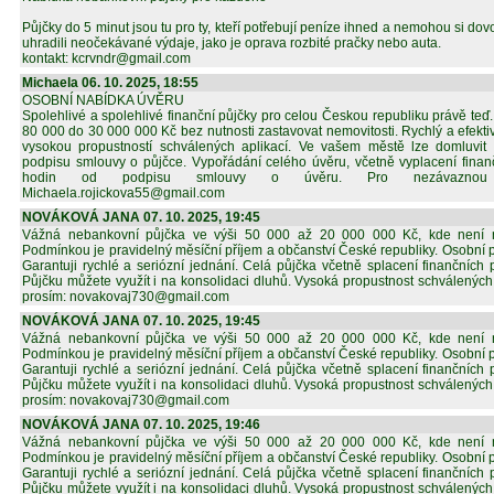
Půjčky do 5 minut jsou tu pro ty, kteří potřebují peníze ihned a nemohou si dovo
uhradili neočekávané výdaje, jako je oprava rozbité pračky nebo auta.
kontakt: kcrvndr@gmail.com
Michaela 06. 10. 2025, 18:55
OSOBNÍ NABÍDKA ÚVĚRU
Spolehlivé a spolehlivé finanční půjčky pro celou Českou republiku právě te
80 000 do 30 000 000 Kč bez nutnosti zastavovat nemovitosti. Rychlý a efekti
vysokou propustností schválených aplikací. Ve vašem městě lze domluvit
podpisu smlouvy o půjčce. Vypořádání celého úvěru, včetně vyplacení finan
hodin od podpisu smlouvy o úvěru. Pro nezávaznou 
Michaela.rojickova55@gmail.com
NOVÁKOVÁ JANA 07. 10. 2025, 19:45
Vážná nebankovní půjčka ve výši 50 000 až 20 000 000 Kč, kde není nut
Podmínkou je pravidelný měsíční příjem a občanství České republiky. Osobní p
Garantuji rychlé a seriózní jednání. Celá půjčka včetně splacení finančních
Půjčku můžete využít i na konsolidaci dluhů. Vysoká propustnost schválených
prosím: novakovaj730@gmail.com
NOVÁKOVÁ JANA 07. 10. 2025, 19:45
Vážná nebankovní půjčka ve výši 50 000 až 20 000 000 Kč, kde není nut
Podmínkou je pravidelný měsíční příjem a občanství České republiky. Osobní p
Garantuji rychlé a seriózní jednání. Celá půjčka včetně splacení finančních
Půjčku můžete využít i na konsolidaci dluhů. Vysoká propustnost schválených
prosím: novakovaj730@gmail.com
NOVÁKOVÁ JANA 07. 10. 2025, 19:46
Vážná nebankovní půjčka ve výši 50 000 až 20 000 000 Kč, kde není nut
Podmínkou je pravidelný měsíční příjem a občanství České republiky. Osobní p
Garantuji rychlé a seriózní jednání. Celá půjčka včetně splacení finančních
Půjčku můžete využít i na konsolidaci dluhů. Vysoká propustnost schválených