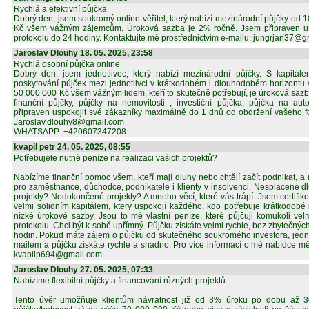
Rychlá a efektivní půjčka
Dobrý den, jsem soukromý online věřitel, který nabízí mezinárodní půjčky od
Kč všem vážným zájemcům. Úroková sazba je 2% ročně. Jsem připraven usp
protokolu do 24 hodiny. Kontaktujte mě prostřednictvím e-mailu: jungrjan37@
Jaroslav Dlouhy 18. 05. 2025, 23:58
Rychlá osobní půjčka online
Dobrý den, jsem jednotlivec, který nabízí mezinárodní půjčky. S kapitále
poskytování půjček mezi jednotlivci v krátkodobém i dlouhodobém horizontu
50 000 000 Kč všem vážným lidem, kteří to skutečně potřebují, je úroková saz
finanční půjčky, půjčky na nemovitosti , investiční půjčka, půjčka na au
připraven uspokojit své zákazníky maximálně do 1 dnů od obdržení vašeho fo
Jaroslav.dlouhy8@gmail.com
WHATSAPP: +420607347208
kvapil petr 24. 05. 2025, 08:55
Potřebujete nutně peníze na realizaci vašich projektů?
Nabízíme finanční pomoc všem, kteří mají dluhy nebo chtějí začít podnikat, a
pro zaměstnance, důchodce, podnikatele i klienty v insolvenci. Nesplacené d
projekty? Nedokončené projekty? A mnoho věcí, které vás trápí. Jsem certifik
velmi solidním kapitálem, který uspokojí každého, kdo potřebuje krátkodobé
nízké úrokové sazby. Jsou to mé vlastní peníze, které půjčuji komukoli ve
protokolu. Chci být k sobě upřímný. Půjčku získáte velmi rychle, bez zbytečný
hodin. Pokud máte zájem o půjčku od skutečného soukromého investora, jedn
mailem a půjčku získáte rychle a snadno. Pro více informací o mé nabídce mě
kvapilp694@gmail.com
Jaroslav Dlouhy 27. 05. 2025, 07:33
Nabízíme flexibilní půjčky a financování různých projektů.
Tento úvěr umožňuje klientům návratnost již od 3% úroku po dobu až 30