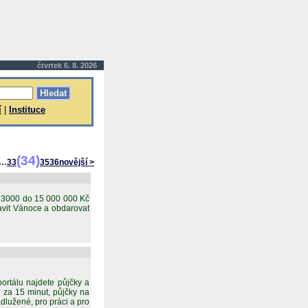
čtvrtek 6. 8. 2026
í
|
Instituce
(34)
...
33
35
36
novější >
d 3000 do 15 000 000 Kč
avit Vánoce a obdarovat
rtálu najdete půjčky a
 za 15 minut, půjčky na
dlužené, pro práci a pro