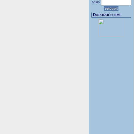
heslo:
D
OPORUČUJEME