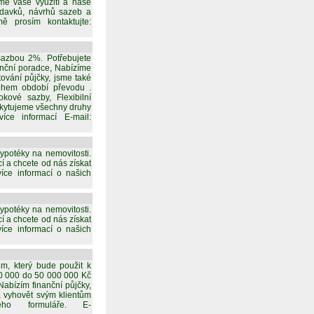
e vaše využití a naše
žadavků, návrhů sazeb a
ě prosím kontaktujte:
sazbou 2%. Potřebujete
nanční poradce, Nabízíme
ování půjčky, jsme také
během období převodu .
kové sazby, Flexibilní
skytujeme všechny druhy
íce informací E-mail:
ypotéky na nemovitosti.
í a chcete od nás získat
íce informací o našich
ypotéky na nemovitosti.
í a chcete od nás získat
íce informací o našich
em, který bude použit k
10 000 do 50 000 000 Kč
Nabízím finanční půjčky,
/a vyhovět svým klientům
o formuláře. E-