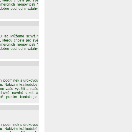
, kterou chcete pro své
merčních nemovitostí *
dobré obchodní vztahy,
 let. Můžeme schválit
, kterou chcete pro své
merčních nemovitostí *
dobré obchodní vztahy,
ch podmínek s úrokovou
u. Nabízím krátkodobé,
e vaše využití a naše
žadavků, návrhů sazeb a
ě prosím kontaktujte:
ch podmínek s úrokovou
u. Nabízím krátkodobé,