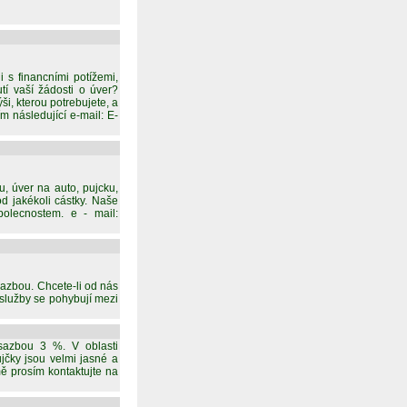
i s financními potížemi,
tí vaší žádosti o úver?
i, kterou potrebujete, a
m následující e-mail: E-
, úver na auto, pujcku,
d jakékoli cástky. Naše
polecnostem. e - mail:
sazbou. Chcete-li od nás
služby se pohybují mezi
sazbou 3 %. V oblasti
čky jsou velmi jasné a
mě prosím kontaktujte na