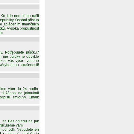
č, kde není třeba ručit
epubliky. Osobní přístup
se splácením finančních
azků. Vysoká propustnost
om
ny. Potřebujete půjčku?
í mé půjčky je obvykle
okud vás výše uvedené
věryhodnou zkušeností!
ovíme vám do 24 hodin.
 si žádost na jakoukoli
odpisu smlouvy. Email:
let. Bez ohledu na jak
Zaručujeme vám
m pohodlí. Nebudete jen
ké zajímavé,, protože je