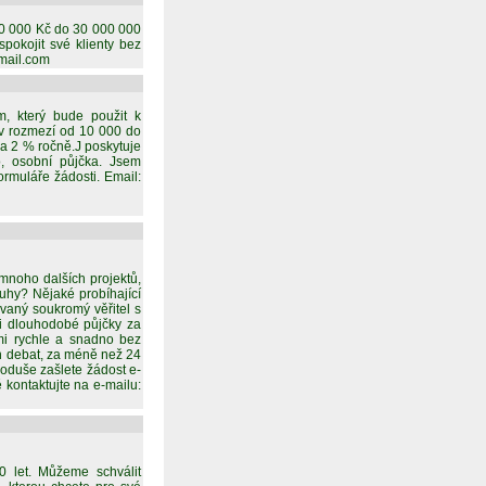
 10 000 Kč do 30 000 000
okojit své klienty bez
gmail.com
m, který bude použit k
 v rozmezí od 10 000 do
ba 2 % ročně.J poskytuje
to, osobní půjčka. Jsem
rmuláře žádosti. Email:
 mnoho dalších projektů,
luhy? Nějaké probíhající
ovaný soukromý věřitel s
 i dlouhodobé půjčky za
lmi rychle a snadno bez
ch debat, za méně než 24
oduše zašlete žádost e-
 kontaktujte na e-mailu:
 let. Můžeme schválit