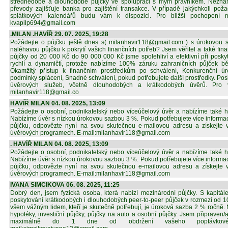
střednědobé a dlouhodobé půjčky ve spolupráci s mým právníkem. Neznám
převody zajišťuje banka pro zajištění transakce. V případě jakýchkoli po
splátkových kalendářů budu vám k dispozici. Pro bližší pochopení m
kvapilp694@gmail.com
.MILAN .HAVÍŘ 29. 07. 2025, 19:28
Požádejte o půjčku ještě dnes s( milanhavir118@gmail.com ) s úrokovou 
naléhavou půjčku k pokrytí vašich finančních potřeb? Jsem věřitel a také fi
půjčky od 20 000 Kč do 90 000 000 Kč jsme spolehliví a efektivní při poskyt
rychlí a dynamičtí, protože nabízíme 100% záruku zahraničních půjček 
Okamžitý přístup k finančním prostředkům po schválení, Konkurenční úro
podmínky splácení, Snadné schválení, pokud potřebujete další prostředky. Po
úvěrových služeb, včetně dlouhodobých a krátkodobých úvěrů. Pro v
milanhavir118@gmail.co
HAVÍŘ MILAN 04. 08. 2025, 13:09
Požádejte o osobní, podnikatelský nebo víceúčelový úvěr a nabízíme také h
Nabízíme úvěr s nízkou úrokovou sazbou 3 %. Pokud potřebujete více informac
půjčku, odpovězte nyní na svou skutečnou e-mailovou adresu a získejte v
úvěrových programech. E-mail:milanhavir118@gmail.com
. HAVÍŘ MILAN 04. 08. 2025, 13:09
Požádejte o osobní, podnikatelský nebo víceúčelový úvěr a nabízíme také h
Nabízíme úvěr s nízkou úrokovou sazbou 3 %. Pokud potřebujete více informac
půjčku, odpovězte nyní na svou skutečnou e-mailovou adresu a získejte v
úvěrových programech. E-mail:milanhavir118@gmail.com
IVANA SIMCIKOVA 06. 08. 2025, 11:25
Dobrý den, jsem fyzická osoba, která nabízí mezinárodní půjčky. S kapitál
poskytování krátkodobých i dlouhodobých peer-to-peer půjček v rozmezí od 
všem vážným lidem, kteří je skutečně potřebují, je úroková sazba 2 % ročně. 
hypotéky, investiční půjčky, půjčky na auto a osobní půjčky. Jsem připraven
maximálně do 1 dne od obdržení vašeho poptávkovéh