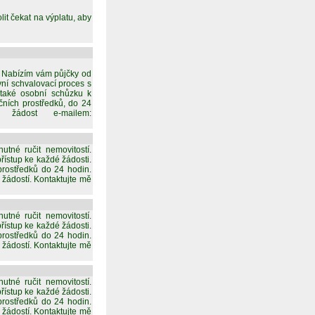
lit čekat na výplatu, aby
ď. Nabízím vám půjčky od
vní schvalovací proces s
 také osobní schůzku k
čních prostředků, do 24
žádost e-mailem:
né ručit nemovitostí.
řístup ke každé žádosti.
 prostředků do 24 hodin.
 žádostí. Kontaktujte mě
né ručit nemovitostí.
řístup ke každé žádosti.
 prostředků do 24 hodin.
 žádostí. Kontaktujte mě
né ručit nemovitostí.
řístup ke každé žádosti.
 prostředků do 24 hodin.
 žádostí. Kontaktujte mě