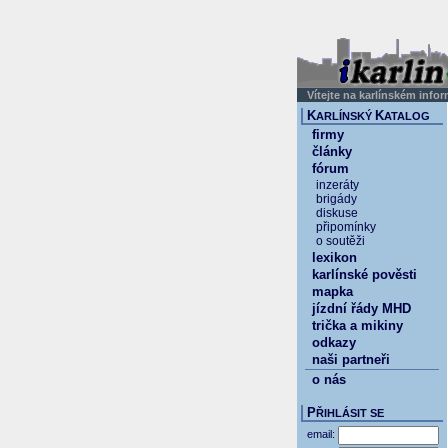
Vítejte na karlínském info
K
K
ARLÍNSKÝ
ATALOG
firmy
články
fórum
inzeráty
brigády
diskuse
připomínky
o soutěži
lexikon
karlínské pověsti
mapka
jízdní řády MHD
trička a mikiny
odkazy
naši partneři
o nás
P
ŘIHLÁSIT SE
email: