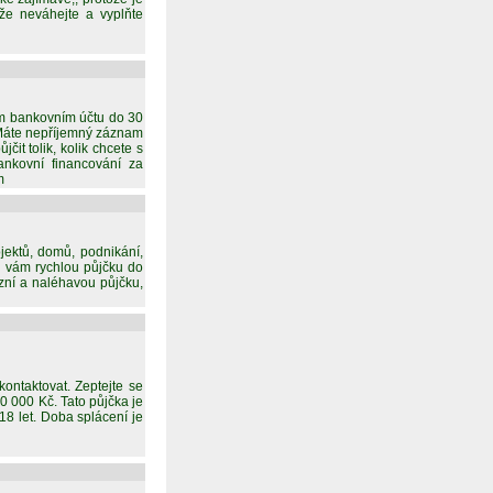
kže neváhejte a vyplňte
m bankovním účtu do 30
 Máte nepříjemný záznam
it tolik, kolik chcete s
nkovní financování za
m
jektů, domů, podnikání,
nu vám rychlou půjčku do
zní a naléhavou půjčku,
ontaktovat. Zeptejte se
0 000 Kč. Tato půjčka je
8 let. Doba splácení je