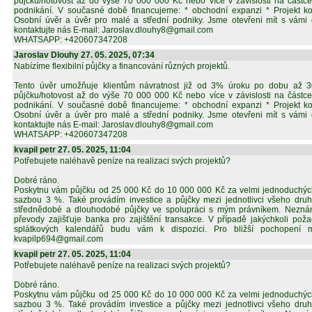
půjčku/hotovost až do výše 70 000 000 Kč nebo více v závislosti na částce
podnikání. V současné době financujeme: * obchodní expanzi * Projekt ko
Osobní úvěr a úvěr pro malé a střední podniky. Jsme otevřeni mít s vámi 
kontaktujte nás E-mail: Jaroslav.dlouhy8@gmail.com
WHATSAPP: +420607347208
Jaroslav Dlouhy 27. 05. 2025, 07:34
Nabízíme flexibilní půjčky a financování různých projektů.
Tento úvěr umožňuje klientům návratnost již od 3% úroku po dobu až 30
půjčku/hotovost až do výše 70 000 000 Kč nebo více v závislosti na částce
podnikání. V současné době financujeme: * obchodní expanzi * Projekt ko
Osobní úvěr a úvěr pro malé a střední podniky. Jsme otevřeni mít s vámi 
kontaktujte nás E-mail: Jaroslav.dlouhy8@gmail.com
WHATSAPP: +420607347208
kvapil petr 27. 05. 2025, 11:04
Potřebujete naléhavě peníze na realizaci svých projektů?
Dobré ráno.
Poskytnu vám půjčku od 25 000 Kč do 10 000 000 Kč za velmi jednoduchý
sazbou 3 %. Také provádím investice a půjčky mezi jednotlivci všeho druh
střednědobé a dlouhodobé půjčky ve spolupráci s mým právníkem. Neznám
převody zajišťuje banka pro zajištění transakce. V případě jakýchkoli po
splátkových kalendářů budu vám k dispozici. Pro bližší pochopení m
kvapilp694@gmail.com
kvapil petr 27. 05. 2025, 11:04
Potřebujete naléhavě peníze na realizaci svých projektů?
Dobré ráno.
Poskytnu vám půjčku od 25 000 Kč do 10 000 000 Kč za velmi jednoduchý
sazbou 3 %. Také provádím investice a půjčky mezi jednotlivci všeho druh