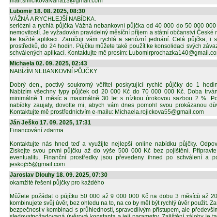
mail:simcikovaivana13@gmail.com
Lubomir 18. 08. 2025, 08:30
VÁŽNÁ A RYCHLEJŠÍ NABÍDKA.
seriózní a rychlá půjčka Vážná nebankovní půjčka od 40 000 do 50 000 000 K
nemovitostí. Je vyžadován pravidelný měsíční příjem a státní občanství České r
ke každé aplikaci. Zaručuji vám rychlá a seriózní jednání. Celá půjčka, i 
prostředků, do 24 hodin. Půjčku můžete také použít ke konsolidaci svých záv
schválených aplikací. Kontaktujte mě prosím: Lubomirprochazka140@gmail.c
Michaela 02. 09. 2025, 02:43
NABÍZÍM NEBANKOVNÍ PŮJČKY
Dobrý den,, poctivý soukromý věřitel poskytující rychlé půjčky do 1 hodi
Nabízím všechny typy půjček od 20 000 Kč do 70 000 000 Kč. Doba trván
minimálně 1 měsíc a maximálně 30 let s nízkou úrokovou sazbou 2 %. P
nabídky zaujaly, dovolte mi, abych vám dnes pomohl svou prokázanou dů
Kontaktujte mě prostřednictvím e-mailu: Michaela.rojickova55@gmail.com
Ján Ješko 17. 09. 2025, 17:31
Financování zdarma.
Kontaktujte nás hned teď a využijte nejlepší online nabídku půjčky. Odp
Získejte svou první půjčku až do výše 500 000 Kč bez pojištění. Připravte
eventualitu. Finanční prostředky jsou převedeny ihned po schválení a p
jeskoj55@gmail.com
Jaroslav Dlouhy 18. 09. 2025, 07:30
okamžité řešení půjčky pro každého
Můžete požádat o půjčku 50 000 až 9 000 000 Kč na dobu 3 měsíců až 20 
kombinujete svůj úvěr, bez ohledu na to, na co by měl být rychlý úvěr použit. 
bezpečnost v kombinaci s průhledností, spravedlivým přístupem, ale předevší
sledovatpožadovaná úvěrová konstanta a její parametry. Zajištění zálohy je ta