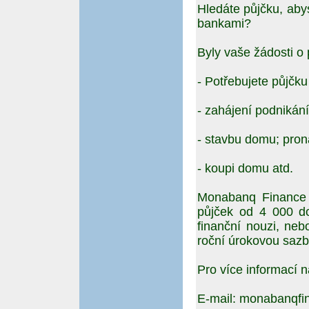
Hledáte půjčku, aby
bankami?
Byly vaše žádosti o
- Potřebujete půjčku
- zahájení podnikání
- stavbu domu; pro
- koupi domu atd.
Monabanq Finance m
půjček od 4 000 d
finanční nouzi, nebo
roční úrokovou sazb
Pro více informací n
E-mail: monabanqf