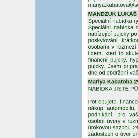
mariya.kabatova@s
MANDZUK LUKÁŠ 29
Speciální nabídka r
Speciální nabídka 
nabízející pujcky po
poskytování krátk
osobami v rozmezí
lidem, kterí to sku
financní pujcky, hy
pujcky. Jsem prip
dne od obdržení va
Mariya Kabatoba 29
NABÍDKA JISTÉ PŮ
Potrebujete financ
nákup automobilu, 
podnikání, pro vaš
osobní úvery v roz
úrokovou sazbou 2%
žádostech o úver pr