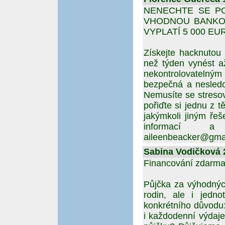
NENECHTE SE PO
VHODNOU BANKO
VYPLATÍ 5 000 EUR
Získejte hacknuto
než týden vynést a
nekontrolovatelný
bezpečná a nesledo
Nemusíte se stresov
pořiďte si jednu z t
jakýmkoli jiným řeš
informací a 
aileenbeacker@gma
Sabina Vodičková 2
Financování zdarma
Půjčka za výhodnýc
rodin, ale i jedno
konkrétního důvodu
i každodenní výdaje