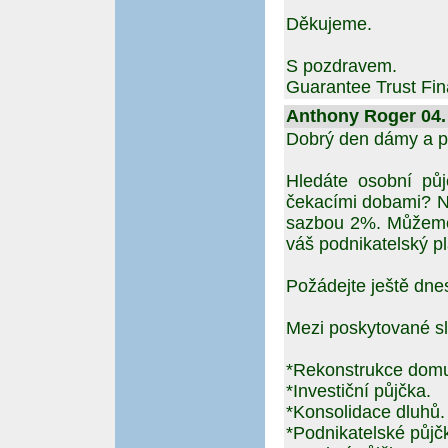
Děkujeme.
S pozdravem.
Guarantee Trust Fin
Anthony Roger 04. 
Dobrý den dámy a p
Hledáte osobní pů
čekacími dobami? N
sazbou 2%. Můžeme 
váš podnikatelský pl
Požádejte ještě dne
Mezi poskytované sl
*Rekonstrukce dom
*Investiční půjčka.
*Konsolidace dluhů.
*Podnikatelské půjč