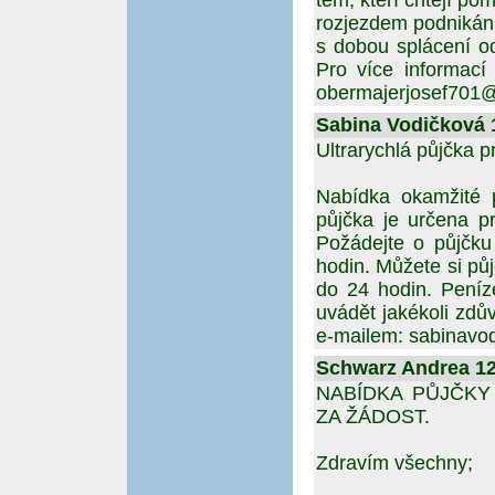
těm, kteří chtějí po
rozjezdem podnikán
s dobou splácení o
Pro více informací
obermajerjosef701
Sabina Vodičková 1
Ultrarychlá půjčka 
Nabídka okamžité p
půjčka je určena pr
Požádejte o půjčku
hodin. Můžete si pů
do 24 hodin. Peníz
uvádět jakékoli zdů
e-mailem: sabinav
Schwarz Andrea 12.
NABÍDKA PŮJČKY
ZA ŽÁDOST.
Zdravím všechny;