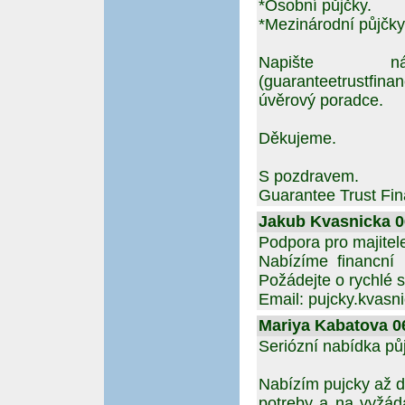
*Osobní půjčky.
*Mezinárodní půjčky
Napište 
(guaranteetrustfin
úvěrový poradce.
Děkujeme.
S pozdravem.
Guarantee Trust Fin
Jakub Kvasnicka 06
Podpora pro majitel
Nabízíme financní 
Požádejte o rychlé s
Email: pujcky.kvas
Mariya Kabatova 06
Seriózní nabídka pů
Nabízím pujcky až d
potreby a na vyžád