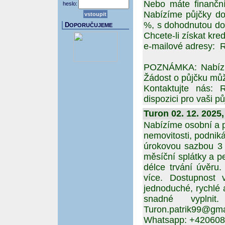
Nebo máte finanční 
heslo:
Nabízíme půjčky do 
%, s dohodnutou dob
D
OPORUČUJEME
Chcete-li získat kre
e-mailové adres
POZNÁMKA: Nabízím
Žádost o půjčku můž
Kontaktujte nás
dispozici pro vaši pů
Turon 02. 12. 2025,
Nabízíme osobní a p
nemovitosti, podnik
úrokovou sazbou 3 
měsíční splátky a p
délce trvání úvěru
více. Dostupnost 
jednoduché, rychlé 
snadné vyplni
Turon.patrik99@gma
Whatsapp: +42060