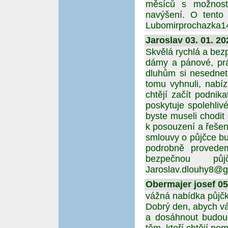
měsíců s možnost
navýšení. O tento
Lubomirprochazka
Jaroslav 03. 01. 20
Skvělá rychlá a bez
dámy a pánové, prá
dluhům si nesednet
tomu vyhnuli, nabí
chtějí začít podnik
poskytuje spolehli
byste museli chodit
k posouzení a řešen
smlouvy o půjčce b
podrobně provedem
bezpečnou pů
Jaroslav.dlouhy8@g
Obermajer josef 05.
vážná nabídka půjč
Dobrý den, abych vá
a dosáhnout budouc