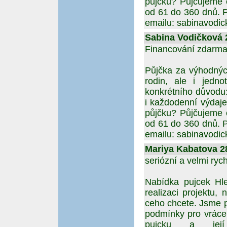
půjčku? Půjčujeme 
od 61 do 360 dnů. 
emailu: sabinavodi
Sabina Vodičková 2
Financování zdarma
Půjčka za výhodnýc
rodin, ale i jedno
konkrétního důvodu
i každodenní výdaje
půjčku? Půjčujeme 
od 61 do 360 dnů. 
emailu: sabinavodi
Mariya Kabatova 28
seriózní a velmi ryc
Nabídka pujcek Hle
realizaci projektu,
ceho chcete. Jsme p
podmínky pro vrácen
pujcku a její