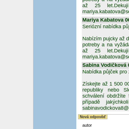
až 25 let.Dekuj
mariya.kabatova@s
Mariya Kabatova 06
Seriózní nabídka pů
Nabízím pujcky až d
potreby a na vyžád
až 25 let.Dekuj
mariya.kabatova@s
Sabina Vodičková 0
Nabídka půjček pro
Získejte až 1 500 
republiky nebo Sl
schválení obdržíte
případě jakýchko
sabinavodickova8@
Nová odpověď
autor