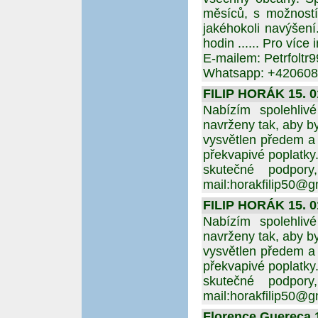
měsíců, s možností
jakéhokoli navýšení
hodin ...... Pro víc
E-mailem: Petrfolt
Whatsapp: +42060
FILIP HORÁK 15. 01
Nabízím spolehlivé
navrženy tak, aby by
vysvětlen předem a 
překvapivé poplatky
skutečné podpor
mail:horakfilip50@g
FILIP HORÁK 15. 01
Nabízím spolehlivé
navrženy tak, aby by
vysvětlen předem a 
překvapivé poplatky
skutečné podpor
mail:horakfilip50@g
Florence Guereca 1