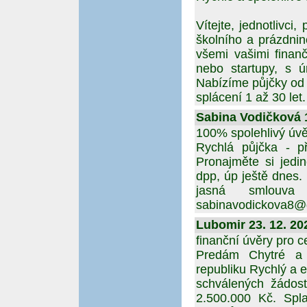
Vítejte, jednotlivci
školního a prázdni
všemi vašimi finanč
nebo startupy, s 
Nabízíme půjčky od
splácení 1 až 30 le
Sabina Vodičková 1
100% spolehlivý úv
Rychlá půjčka - 
Pronajměte si jedi
dpp, úp ještě dnes
jasná smlouva
sabinavodickova8@
Lubomir 23. 12. 20
finanční úvěry pro 
Predám Chytré a 
republiku Rychlý a e
schválených žádos
2.500.000 Kč. Spl