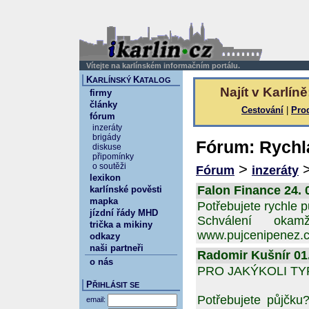
Vítejte na karlínském informačním portálu.
K
K
ARLÍNSKÝ
ATALOG
Najít v Karlíně
firmy
články
Cestování
|
Pro
fórum
inzeráty
brigády
Fórum: Rychl
diskuse
připomínky
>
o soutěži
Fórum
inzeráty
lexikon
Falon Finance 24. 0
karlínské pověsti
mapka
Potřebujete rychle 
jízdní řády MHD
Schválení okam
trička a mikiny
www.pujcenipenez.
odkazy
naši partneři
Radomir Kušnír 01.
o nás
PRO JAKÝKOLI T
P
ŘIHLÁSIT SE
Potřebujete půjčku
email: