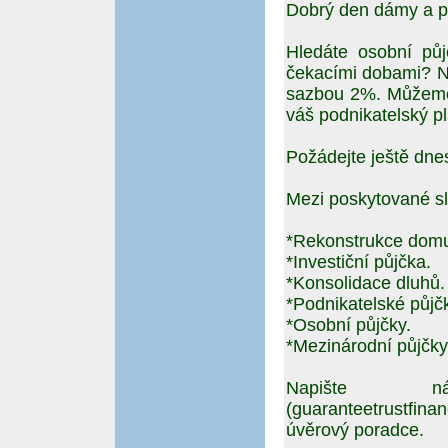
Dobrý den dámy a p
Hledáte osobní pů
čekacími dobami? N
sazbou 2%. Můžeme 
váš podnikatelský pl
Požádejte ještě dne
Mezi poskytované sl
*Rekonstrukce dom
*Investiční půjčka.
*Konsolidace dluhů.
*Podnikatelské půjč
*Osobní půjčky.
*Mezinárodní půjčky
Napište 
(guaranteetrustfin
úvěrový poradce.