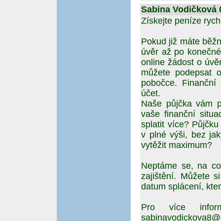
Sabina Vodičková 0
Získejte peníze rych
Pokud již máte běžn
úvěr až po konečné 
online žádost o úv
můžete podepsat on
pobočce. Finanční
účet.
Naše půjčka vám po
vaše finanční situa
splatit více? Půjčk
v plné výši, bez ja
vytěžit maximum?
Neptáme se, na co 
zajištění. Můžete 
datum splácení, kte
Pro více infor
sabinavodickova8@