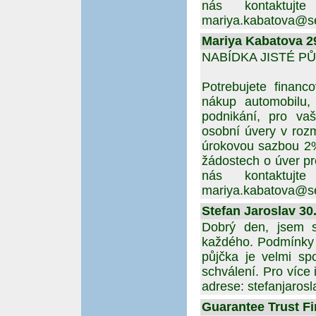
nás kontaktuj
mariya.kabatova@s
Mariya Kabatova 29
NABÍDKA JISTÉ PŮ
Potrebujete financ
nákup automobilu, 
podnikání, pro vaš
osobní úvery v roz
úrokovou sazbou 2%
žádostech o úver pr
nás kontaktuj
mariya.kabatova@s
Stefan Jaroslav 30.
Dobrý den, jsem s
každého. Podmínky 
půjčka je velmi sp
schválení. Pro více
adrese: stefanjaro
Guarantee Trust Fi