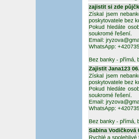
zajistit si zde půjč
Získal jsem nebank
poskytovatele bez ko
Pokud hledáte osob
soukromé řešení.
Email: jryzova@gma
WhatsApp: +42073
Bez banky - přímá, 
Zajistit Jana123 06
Získal jsem nebank
poskytovatele bez ko
Pokud hledáte osob
soukromé řešení.
Email: jryzova@gma
WhatsApp: +42073
Bez banky - přímá, 
Sabina Vodičková 0
Rychlé a spolehlivé 