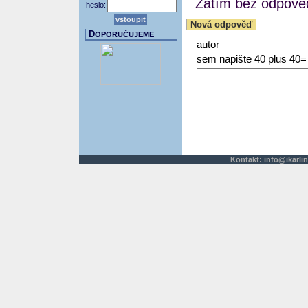
Zatím bez odpověd
heslo:
Nová odpověď
D
OPORUČUJEME
autor
sem napište 40 plus 40=
Kontakt:
info@ikarlin