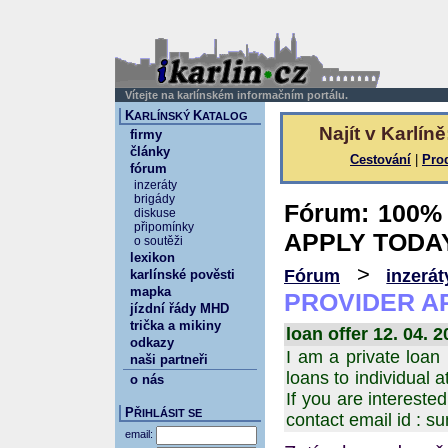
Vítejte na karlínském informačním portálu.
K
K
ARLÍNSKÝ
ATALOG
Najít v Karlíně
firmy
články
Cestování
|
Pro
fórum
inzeráty
brigády
Fórum: 100
diskuse
připomínky
APPLY TODA
o soutěži
lexikon
>
Fórum
inzerát
karlínské pověsti
mapka
PROVIDER A
jízdní řády MHD
trička a mikiny
loan offer 12. 04. 2
odkazy
I am a private loan
naši partneři
loans to individual a
o nás
If you are interes
P
ŘIHLÁSIT SE
contact email id : 
email: