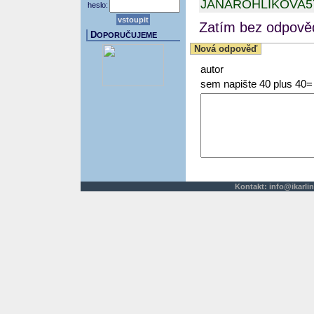
JANAROHLIKOVA
heslo:
Zatím bez odpověd
D
OPORUČUJEME
Nová odpověď
autor
sem napište 40 plus 40=
Kontakt:
info@ikarlin