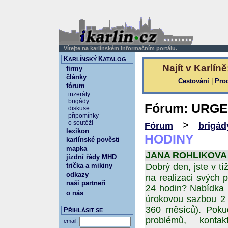
Vítejte na karlínském informačním portálu.
K
K
ARLÍNSKÝ
ATALOG
Najít v Karlíně
firmy
články
Cestování
|
Pro
fórum
inzeráty
brigády
Fórum: URGE
diskuse
připomínky
>
o soutěži
Fórum
brigád
lexikon
HODINY
karlínské pověsti
mapka
JANA ROHLIKOVA 26
jízdní řády MHD
trička a mikiny
Dobrý den, jste v tí
odkazy
na realizaci svých p
naši partneři
24 hodin? Nabídka 
o nás
úrokovou sazbou 2 %
360 měsíců). Poku
P
ŘIHLÁSIT SE
problémů, kontak
email: